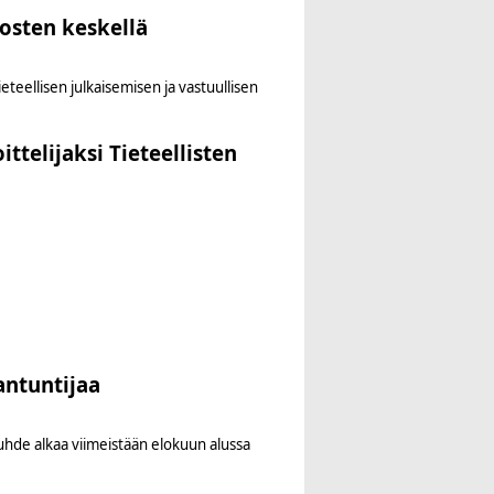
osten keskellä
teellisen julkaisemisen ja vastuullisen
ttelijaksi Tieteellisten
antuntijaa
uhde alkaa viimeistään elokuun alussa