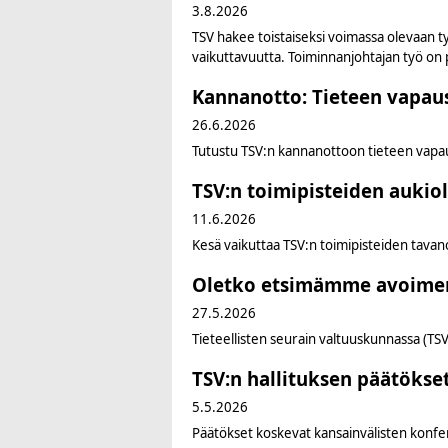
3.8.2026
TSV hakee toistaiseksi voimassa olevaan t
vaikuttavuutta. Toiminnanjohtajan työ on 
Kannanotto: Tieteen vapau
26.6.2026
Tutustu TSV:n kannanottoon tieteen vapau
TSV:n toimipisteiden aukiol
11.6.2026
Kesä vaikuttaa TSV:n toimipisteiden tavano
Oletko etsimämme avoimen t
27.5.2026
Tieteellisten seurain valtuuskunnassa (TSV)
TSV:n hallituksen päätöks
5.5.2026
Päätökset koskevat kansainvälisten konfer