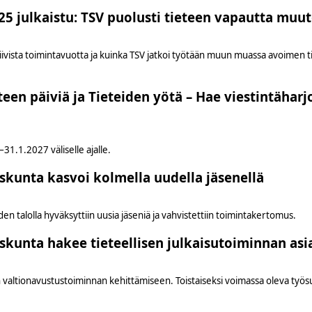
5 julkaistu: TSV puolusti tieteen vapautta muut
vista toimintavuotta ja kuinka TSV jatkoi työtään muun muassa avoimen tie
n päiviä ja Tieteiden yötä – Hae viestintäharjoi
31.1.2027 väliselle ajalle.
uskunta kasvoi kolmella uudella jäsenellä
 talolla hyväksyttiin uusia jäseniä ja vahvistettiin toimintakertomus.
uskunta hakee tieteellisen julkaisutoiminnan asi
 valtionavustustoiminnan kehittämiseen. Toistaiseksi voimassa oleva työs