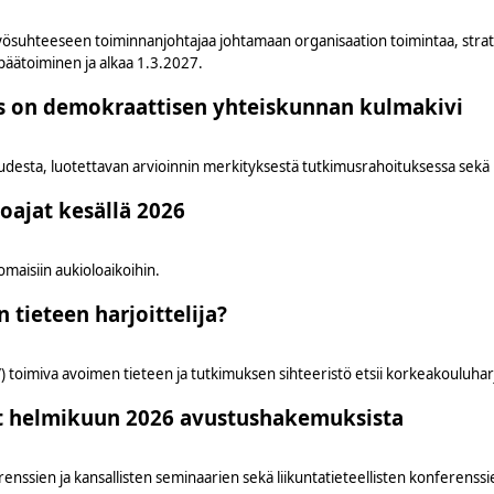
yösuhteeseen toiminnanjohtajaa johtamaan organisaation toimintaa, strateg
päätoiminen ja alkaa 1.3.2027.
s on demokraattisen yhteiskunnan kulmakivi
desta, luotettavan arvioinnin merkityksestä tutkimusrahoituksessa sekä 
oajat kesällä 2026
maisiin aukioloaikoihin.
ieteen harjoittelija?
 toimiva avoimen tieteen ja tutkimuksen sihteeristö etsii korkeakouluharjoi
et helmikuun 2026 avustushakemuksista
enssien ja kansallisten seminaarien sekä liikuntatieteellisten konferenssi