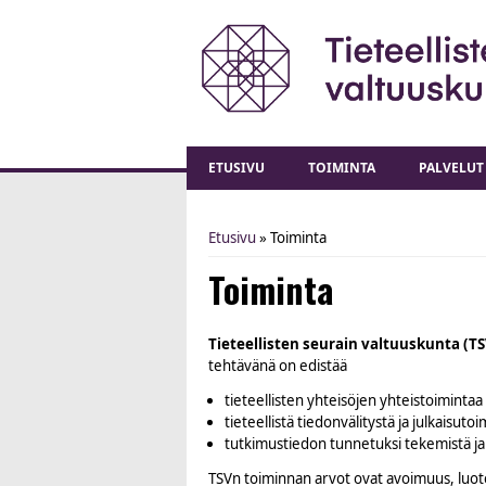
ETUSIVU
TOIMINTA
PALVELUT
Etusivu
» Toiminta
You are here
Toiminta
Tieteellisten seurain valtuuskunta (T
tehtävänä on edistää
tieteellisten yhteisöjen yhteistoimintaa
tieteellistä tiedonvälitystä ja julkaisuto
tutkimustiedon tunnetuksi tekemistä ja
TSVn toiminnan arvot ovat avoimuus, luote