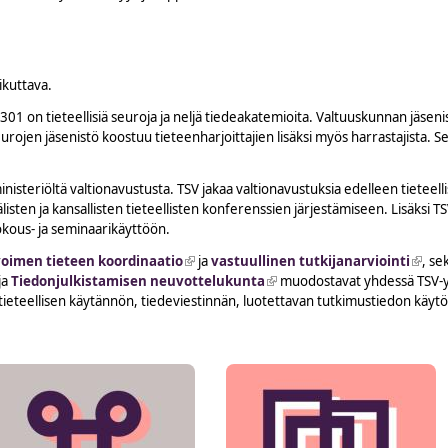
ikuttava.
01 on tieteellisiä seuroja ja neljä tiedeakatemioita. Valtuuskunnan jäsenis
eurojen jäsenistö koostuu tieteenharjoittajien lisäksi myös harrastajista.
nisteriöltä valtionavustusta. TSV jakaa valtionavustuksia edelleen tieteell
isten ja kansallisten tieteellisten konferenssien järjestämiseen. Lisäksi TS
 kokous- ja seminaarikäyttöön.
 is external)
oimen tieteen koordinaatio
(link is external)
ja
vastuullinen tutkijanarviointi
(link 
, se
ink is external)
ja
Tiedonjulkistamisen neuvottelukunta
(link is external)
muodostavat yhdessä TSV-yh
 tieteellisen käytännön, tiedeviestinnän, luotettavan tutkimustiedon käytö