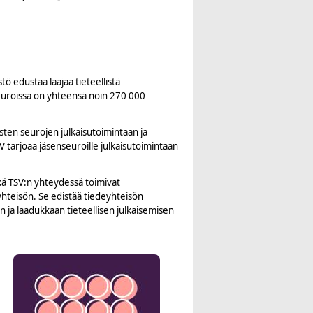
tö edustaa laajaa tieteellistä
 Seuroissa on yhteensä noin 270 000
isten seurojen julkaisutoimintaan ja
V tarjoaa jäsenseuroille julkaisutoimintaan
is external)
kä TSV:n yhteydessä toimivat
teisön. Se edistää tiedeyhteisön
n ja laadukkaan tieteellisen julkaisemisen