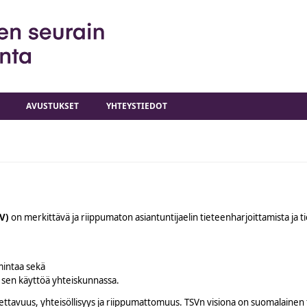
AVUSTUKSET
YHTEYSTIEDOT
SV)
on merkittävä ja riippumaton asiantuntijaelin tieteenharjoittamista ja ti
imintaa sekä
 sen käyttöä yhteiskunnassa.
ttavuus, yhteisöllisyys ja riippumattomuus. TSVn visiona on suomalainen 