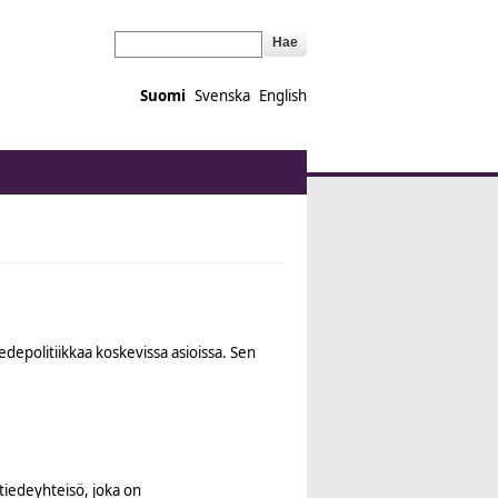
Hae
Suomi
Svenska
English
edepolitiikkaa koskevissa asioissa. Sen
tiedeyhteisö, joka on