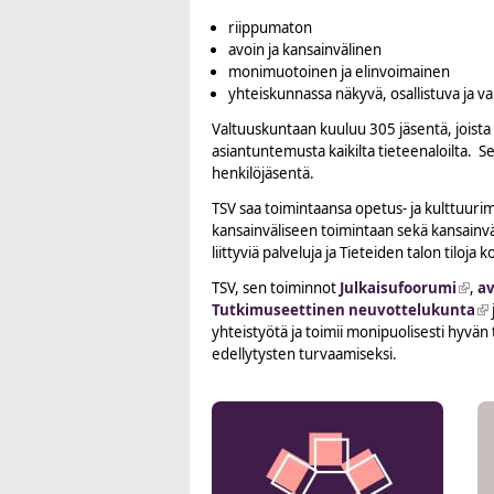
riippumaton
avoin ja kansainvälinen
monimuotoinen ja elinvoimainen
yhteiskunnassa näkyvä, osallistuva ja va
Valtuuskuntaan kuuluu 305 jäsentä, joista 3
asiantuntemusta kaikilta tieteenaloilta. S
henkilöjäsentä.
TSV saa toimintaansa opetus- ja kulttuurimi
kansainväliseen toimintaan sekä kansainväl
liittyviä palveluja ja Tieteiden talon tiloja
TSV, sen toiminnot
Julkaisufoorumi
(link
,
av
Tutkimuseettinen neuvottelukunta
(l
yhteistyötä ja toimii monipuolisesti hyvän
edellytysten turvaamiseksi.