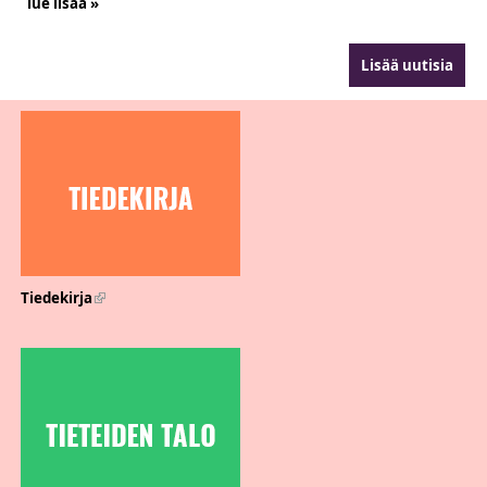
lue lisää »
Lisää uutisia
Tiedekirja
(link is external)