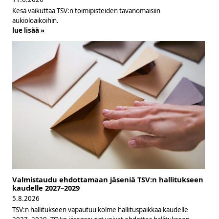
Kesä vaikuttaa TSV:n toimipisteiden tavanomaisiin
aukioloaikoihin.
lue lisää »
Valmistaudu ehdottamaan jäseniä TSV:n hallitukseen
kaudelle 2027–2029
5.8.2026
TSV:n hallitukseen vapautuu kolme hallituspaikkaa kaudelle