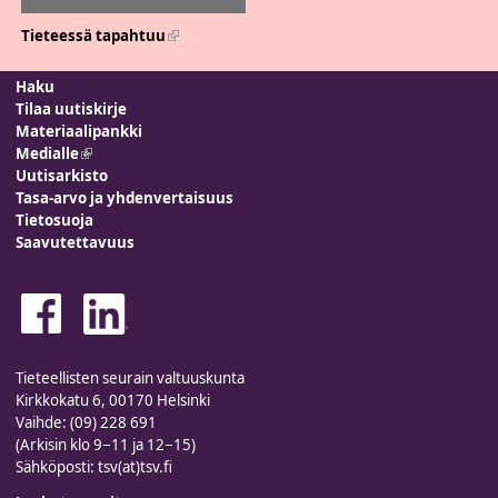
Tieteessä tapahtuu
(link is external)
Haku
Tilaa uutiskirje
Materiaalipankki
Medialle
(link is external)
Uutisarkisto
Tasa-arvo ja yhdenvertaisuus
Tietosuoja
Saavutettavuus
Tieteellisten seurain valtuuskunta
Kirkkokatu 6, 00170 Helsinki
Vaihde: (09) 228 691
(Arkisin klo 9−11 ja 12−15)
Sähköposti: tsv(at)tsv.fi