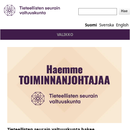
Hae
Suomi
Svenska
English
VALIKKO
Tieteellisten seurain valtuuskunta hakee