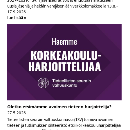
2027–2029. TSV:n jäsenseurat voivat ehdottaa hallitukseen
uusia jäseniä ja heidän varajäseniään verkkolomakkeella 13.8.–
17.9.2026.
lue lisää »
Oletko etsimämme avoimen tieteen harjoittelija?
27.5.2026
Tieteellisten seurain valtuuskunnassa (TSV) toimiva avoimen
tieteen ja tutkimuksen sihteeristö etsii korkeakouluharjoittelijaa