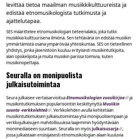
levittää tietoa maailman musiikkikulttuureista ja
edistää etnomusikologista tutkimusta ja
ajattelutapaa.
SES määrittelee etnomusikologian tieteenalaksi, joka tutkii
musiikkia kulttuurisena ilmiönä. Sen tehtävänä on edistää musiikin
ymmärtämistä osana ympäröivää yhteiskuntaa. SES on tieteellinen
yhdistys, jonka jäsenistöön kuuluu erityisesti musiikintutkijoita,
alan opiskelijoita ja muita musiikin parissa toimivia, kuten
musiikinopettajia.
Seuralla on monipuolista
julkaisutoimintaa
Seura julkaisee vertaisarvioitua
Etnomusikologian vuosikirjaa
(link is
ja
musiikintutkimuksen popularisointiin keskittynyttä
Musiikin
externa
suunta -verkkolehteä
(link is external)
. Verkkolehden avulla kehitetään
musiikintutkimuksen julkaisutoimintaa yhä monipuolisempaan ja
verkkojulkaisujen mahdollisuuksia laajemmin hyödyntävään
monimediaiseen suuntaan. Seuralla on myös
julkaisusarja
(link is
,
jossa julkaistaan ensisijaisesti etnomusikologian alaan kuuluvia
external)