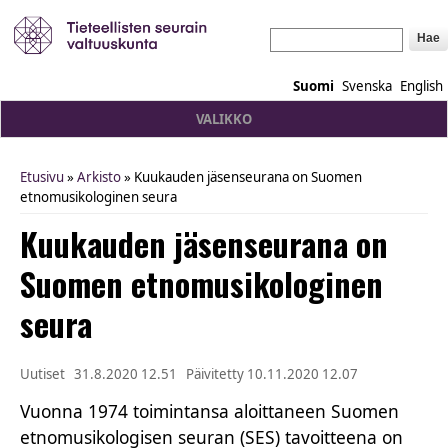
Hae
Suomi
Svenska
English
VALIKKO
Etusivu
»
Arkisto
» Kuukauden jäsenseurana on Suomen
You are here
etnomusikologinen seura
Kuukauden jäsenseurana on
Suomen etnomusikologinen
seura
Uutiset
31.8.2020 12.51
Päivitetty
10.11.2020 12.07
Vuonna 1974 toimintansa aloittaneen Suomen
etnomusikologisen seuran (SES) tavoitteena on