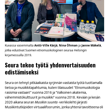
Kuvassa vasemmalta
Antti-Ville Kärjä
,
Nina Öhman
ja
Janne Mäkelä
,
jotka edustivat Suomen etnomusikologinen seuraa Helsingin
kirjamessuilla 2019.
Seura tekee työtä yhdenvertaisuuden
edistämiseksi
Seura on tehnyt pitkäaikaista syrjinnän vastaista työtä tuottamalla
tietoa ja musiikkitapahtumia, kuten tilaisuudet “Etnomusikologia
rasismia vastaan!” vuonna 2016 ja “Valkoinen akatemia,
vähemmistökulttuurit ja musiikki” vuonna 2018. Kevään ja kesän
2020 aikana seuran
Musiikin suunta
-verkkolehti järjesti
Musiikintutkijoiden virtuaalifoorumin, jonka yhtenä tavoitteena oli