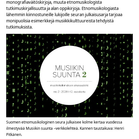
monografiaväitöskirjoja, muuta etnomusikologista
tutkimuskirjallisuutta ja alan oppikirjoja. Etnomusikologiasta
lähemmin kiinnostuneille lukijoille seuran julkaisusarja tarjoaa
monipuolisia esimerkkejä musiikkikulttuureista tehdyistä
tutkimuksista.
Suomen etnomusikologinen seura julkaisee kolme kertaa vuodessa
ilmestyvää Musiikin suunta –verkkolehteä. Kannen taustakuva: Henri
Pitkänen.