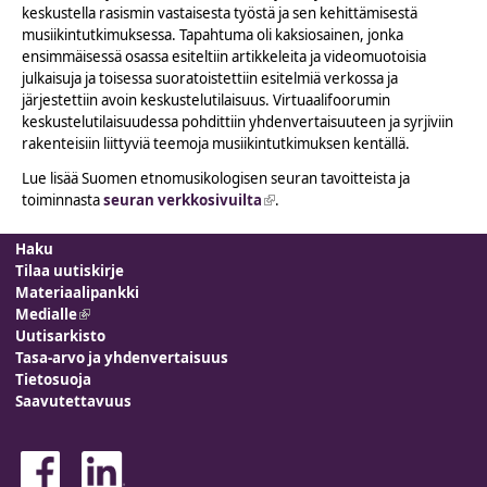
keskustella rasismin vastaisesta työstä ja sen kehittämisestä
musiikintutkimuksessa. Tapahtuma oli kaksiosainen, jonka
ensimmäisessä osassa esiteltiin artikkeleita ja videomuotoisia
julkaisuja ja toisessa suoratoistettiin esitelmiä verkossa ja
järjestettiin avoin keskustelutilaisuus. Virtuaalifoorumin
keskustelutilaisuudessa pohdittiin yhdenvertaisuuteen ja syrjiviin
rakenteisiin liittyviä teemoja musiikintutkimuksen kentällä.
Lue lisää Suomen etnomusikologisen seuran tavoitteista ja
toiminnasta
seuran verkkosivuilta
(link is external)
.
Haku
Tilaa uutiskirje
Materiaalipankki
Medialle
(link is external)
Uutisarkisto
Tasa-arvo ja yhdenvertaisuus
Tietosuoja
Saavutettavuus