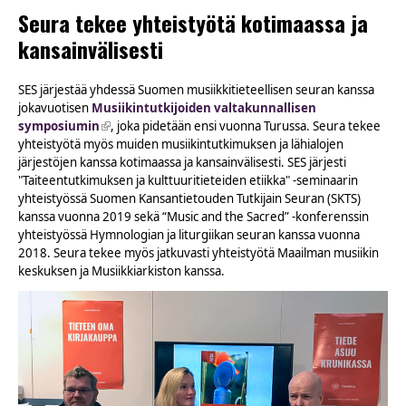
Seura tekee yhteistyötä kotimaassa ja
kansainvälisesti
SES järjestää yhdessä Suomen musiikkitieteellisen seuran kanssa
jokavuotisen
Musiikintutkijoiden valtakunnallisen
symposiumin
(link is external)
, joka pidetään ensi vuonna Turussa. Seura tekee
yhteistyötä myös muiden musiikintutkimuksen ja lähialojen
järjestöjen kanssa kotimaassa ja kansainvälisesti. SES järjesti
"Taiteentutkimuksen ja kulttuuritieteiden etiikka" -seminaarin
yhteistyössä Suomen Kansantietouden Tutkijain Seuran (SKTS)
kanssa vuonna 2019 sekä “Music and the Sacred” -konferenssin
yhteistyössä Hymnologian ja liturgiikan seuran kanssa vuonna
2018. Seura tekee myös jatkuvasti yhteistyötä Maailman musiikin
keskuksen ja Musiikkiarkiston kanssa.