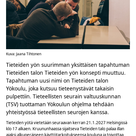
Kuva: Jaana Tihtonen
Tieteiden yön suurimman yksittäisen tapahtuman
Tieteiden talon Tieteiden yön konsepti muuttuu.
Tapahtuman uusi nimi on Tieteiden talon
Yökoulu, joka kutsuu tieteenystävät takaisin
pulpettiin. Tieteellisten seurain valtuuskunnan
(TSV) tuottaman Yökoulun ohjelma tehdään
yhteistyössä tieteellisten seurojen kanssa.
Tieteiden yötä vietetään seuraavan kerran 21.1.2027 Helsingissä
klo 17 alkaen. Kruununhaassa sijaitseva Tieteiden talo palaa illan
ajaksi alkuperäiseen käyttötarkoitukseensa kouluna ja toivottaa