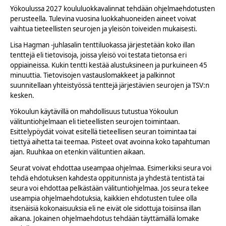
Yökoulussa 2027 koululuokkavalinnat tehdään ohjelmaehdotusten
perusteella. Tulevina vuosina luokkahuoneiden aineet voivat
vaihtua tieteellisten seurojen ja yleisön toiveiden mukaisesti.
Lisa Hagman -juhlasalin tenttiluokassa järjestetään koko illan
tenttejä eli tietovisoja, joissa yleisö voi testata tietonsa eri
oppiaineissa. Kukin tentti kestää alustuksineen ja purkuineen 45
minuuttia. Tietovisojen vastauslomakkeet ja palkinnot
suunnitellaan yhteistyössä tenttejä järjestävien seurojen ja TSV:n
kesken.
Yökoulun käytävillä on mahdollisuus tutustua Yökoulun
välituntiohjelmaan eli tieteellisten seurojen toimintaan.
Esittelypöydät voivat esitellä tieteellisen seuran toimintaa tai
tiettyä aihetta tai teemaa. Pisteet ovat avoinna koko tapahtuman
ajan. Ruuhkaa on etenkin välituntien aikaan.
Seurat voivat ehdottaa useampaa ohjelmaa. Esimerkiksi seura voi
tehdä ehdotuksen kahdesta oppitunnista ja yhdestä tentistä tai
seura voi ehdottaa pelkästään välituntiohjelmaa. Jos seura tekee
useampia ohjelmaehdotuksia, kaikkien ehdotusten tulee olla
itsenäisiä kokonaisuuksia eli ne eivät ole sidottuja toisiinsa illan
aikana. Jokainen ohjelmaehdotus tehdään täyttämällä lomake