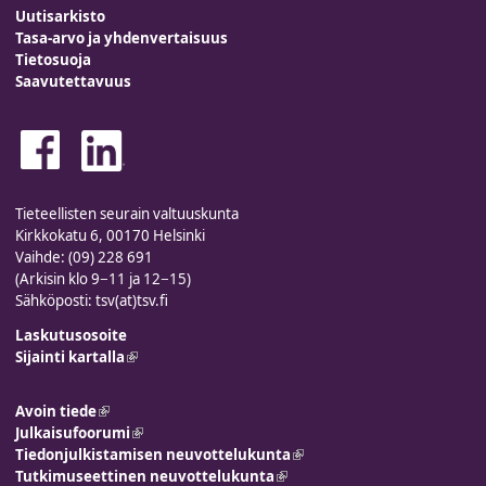
Uutisarkisto
Tasa-arvo ja yhdenvertaisuus
Tietosuoja
Saavutettavuus
Tieteellisten seurain valtuuskunta
Kirkkokatu 6, 00170 Helsinki
Vaihde: (09) 228 691
(Arkisin klo 9−11 ja 12−15)
Sähköposti: tsv(at)tsv.fi
Laskutusosoite
Sijainti kartalla
(link is external)
Avoin tiede
(link is external)
Julkaisufoorumi
(link is external)
Tiedonjulkistamisen neuvottelukunta
(link is external)
Tutkimuseettinen neuvottelukunta
(link is external)