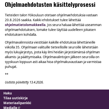
Ohjelmaehdotusten käsittelyprosessi
Tieteiden talon Yökouluun otetaan ohjelmaehdotuksia vastaan
20.8.2026 saakka. Kaikki ehdotukset tulee lähettää
ohjelmatietolomakkeella
. Jos seura haluaa lähettää useamman
ohjelmaehdotuksen, lomake tulee täyttää uudelleen jokaisen
ehdotuksen kohdalla.
Ohjelmavalinnoista viestitään kaikille ehdotuksia lähettäneille
viikolla 35. Ohjelmaan valituille tieteellisille seuroille lähetetään
myös lukujärjestys, josta käy ilmi heidän järjestämänsä ohjelman
alkamis- ja päättymisaika. Ohjelmavalintojen jälkeen seuroilla on
syyskuun loppuun asti aikaa hioa ohjelmakuvaustaan ja varmistaa
puhujat.
**
Uutista päivitetty 13.4.2026.
Haku
Tilaa uutiskirje
Materiaalipankki
Medialle
(link is external)