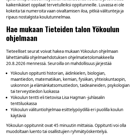
kaikenikäiset oppilaat tervetulleiksi oppitunneille. Luvassa ei ole
kokeita tai numeroita vaan oivaltamisen iloa, pitkiä välitunteja ja
ripaus nostalgista koulutunnelmaa.
Hae mukaan Tieteiden talon Yökoulun
ohjelmaan
Tieteelliset seurat voivat hakea mukaan Yökoulun ohjelmaan
lähettämällä ohjelmaehdotuksen ohjelmatietolomakkeella
20.8.2026 mennessä. Seuroilla on mahdollisuus järjestää
Yökoulun oppitunti historian, äidinkielen, biologian,
maantiedon, matematiikan, kemian, fysiikan, yhteiskuntaopin,
uskonnon ja elämänkatsomustiedon, taideaineiden, psykologian
tai terveystiedon luokassa
Yökoulun tentti eli tietovisa Lisa Hagman -juhlasalin
tenttiluokassa
Yökoulun välituntiohjelmaa esittelypöydillä eri puolilla koulun
käytäviä
Yökoulun oppitunnit ovat 45 minuutin mittaisia. Oppitunti voi olla
muodoltaan luento tai osallistujien ryhmätyöskentelyä.