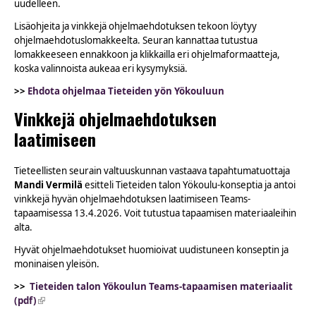
uudelleen.
Lisäohjeita ja vinkkejä ohjelmaehdotuksen tekoon löytyy
ohjelmaehdotuslomakkeelta. Seuran kannattaa tutustua
lomakkeeseen ennakkoon ja klikkailla eri ohjelmaformaatteja,
koska valinnoista aukeaa eri kysymyksiä.
>>
Ehdota ohjelmaa Tieteiden yön Yökouluun
Vinkkejä ohjelmaehdotuksen
laatimiseen
Tieteellisten seurain valtuuskunnan vastaava tapahtumatuottaja
Mandi Vermilä
esitteli Tieteiden talon Yökoulu-konseptia ja antoi
vinkkejä hyvän ohjelmaehdotuksen laatimiseen Teams-
tapaamisessa 13.4.2026. Voit tutustua tapaamisen materiaaleihin
alta.
Hyvät ohjelmaehdotukset huomioivat uudistuneen konseptin ja
moninaisen yleisön.
>>
Tieteiden talon Yökoulun Teams-tapaamisen materiaalit
(pdf)
(link is external)