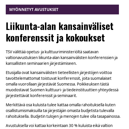
MYÖNNETYT AVUSTUKSET
Liikunta-alan kansainväliset
konferenssit ja kokoukset
TSV välittää opetus- ja kulttuuriministeriöltä saatavan
valtionavustuksen liikunta-alan kansainvälisten konferenssien ja
kansallisten seminaarien järjestämiseen.
Etusijalla ovat kansainvälisten tieteellisten järjestöjen voittoa
tavoittelemattomat toistuvat konferenssit, joita suomalaiset
omalla vuorollaan järjestävät Suomessa. Poikkeuksen tästä
muodostavat Suomen kulttuuri- ja tiedeinstituuttien yhteydessä
järjestettävät konferenssit ja seminaarit.
Merkittävä osa kuluista tulee kattaa omalla rahoituksella kuten
osallistumismaksuilla tai järjestäjän omasta budjetista tulevalla
rahoituksella. Budjetin tulojen ja menojen tulee olla tasapainossa
.
Avustuksella voi kattaa korkeintaan 30 % kuluista eikä valtion