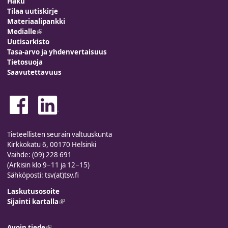
Haku
Tilaa uutiskirje
Materiaalipankki
Medialle
(link is external)
Uutisarkisto
Tasa-arvo ja yhdenvertaisuus
Tietosuoja
Saavutettavuus
Tieteellisten seurain valtuuskunta
Kirkkokatu 6, 00170 Helsinki
Vaihde: (09) 228 691
(Arkisin klo 9−11 ja 12−15)
Sähköposti: tsv(at)tsv.fi
Laskutusosoite
Sijainti kartalla
(link is external)
Avoin tiede
(link is external)