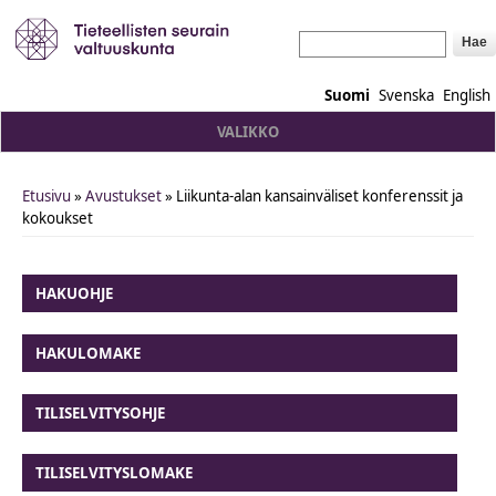
Hae
Suomi
Svenska
English
VALIKKO
Etusivu
»
Avustukset
» Liikunta-alan kansainväliset konferenssit ja
You are here
kokoukset
HAKUOHJE
HAKULOMAKE
TILISELVITYSOHJE
TILISELVITYSLOMAKE