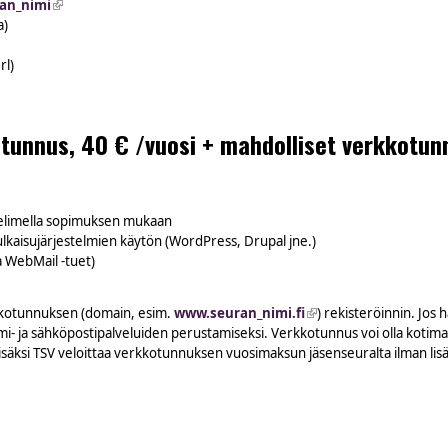
ran_nimi
(link is external)
a)
rl)
tunnus, 40 € /vuosi + mahdolliset verkkotun
velimella sopimuksen mukaan
ulkaisujärjestelmien käytön (WordPress, Drupal jne.)
 WebMail -tuet)
kotunnuksen (domain, esim.
www.seuran_nimi.fi
(link is external)
) rekisteröinnin. Jos
i- ja sähköpostipalveluiden perustamiseksi. Verkkotunnus voi olla kotimain
lisäksi TSV veloittaa verkkotunnuksen vuosimaksun jäsenseuralta ilman lisä