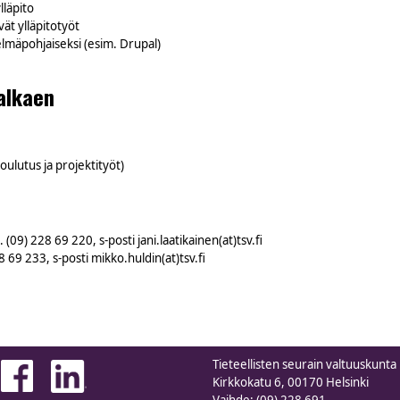
lläpito
vät ylläpitotyöt
elmäpohjaiseksi (esim. Drupal)
alkaen
koulutus ja projektityöt)
 (09) 228 69 220, s-posti jani.laatikainen(at)tsv.fi
8 69 233, s-posti mikko.huldin(at)tsv.fi
Tieteellisten seurain valtuuskunta
Kirkkokatu 6, 00170 Helsinki
Vaihde: (09) 228 691