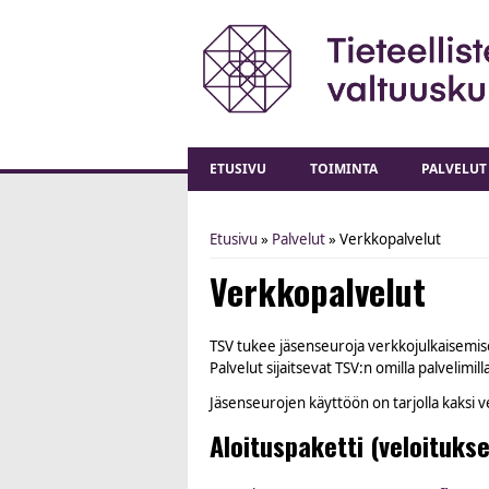
ETUSIVU
TOIMINTA
PALVELUT
Etusivu
»
Palvelut
» Verkkopalvelut
You are here
Verkkopalvelut
TSV tukee jäsenseuroja verkkojulkaisemises
Palvelut sijaitsevat TSV:n omilla palvelim
Jäsenseurojen käyttöön on tarjolla kaksi v
Aloituspaketti (veloitukse