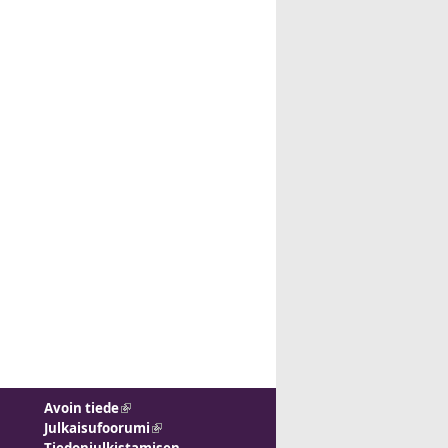
Avoin tiede
(link is external)
Julkaisufoorumi
(link is external)
Tiedonjulkistamisen