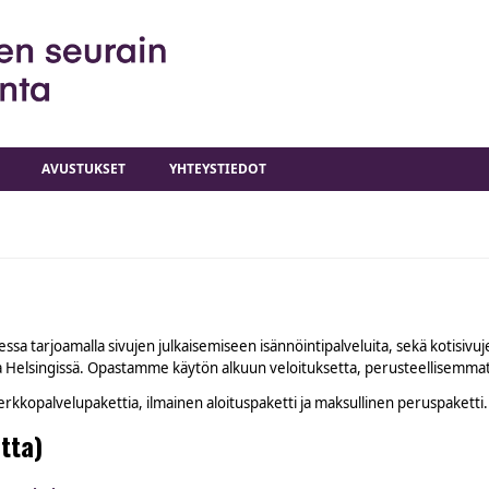
AVUSTUKSET
YHTEYSTIEDOT
sa tarjoamalla sivujen julkaisemiseen isännöintipalveluita, sekä kotisivuje
illa Helsingissä. Opastamme käytön alkuun veloituksetta, perusteellisemma
erkkopalvelupakettia, ilmainen aloituspaketti ja maksullinen peruspaketti.
tta)