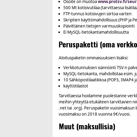
Osoite on muotoa
www.protsv.fi/seu
500 Mt kotisivutilaa (tarvittaessa lisätila
FTP-tunnus kotisivujen siirtoa varten
Skriptien käyttömahdollisuus (PHP ja Pe
Päivittäinen tietojen varmuuskopiointi
Ei MySQL-tietokantamahdollisuutta
Peruspaketti (oma verkko
Aloituspaketin ominaisuuksien lisäksi:
Verkkotunnuksen isännöinti TSV:n pal
MySQL-tietokanta, mahdollistaa esim. j
10 Sähköpostilaatikkoa (POP3, IMAP4 ja
käyttötilastot
Tarvittaessa hoidamme puolestanne verk
meihin yhteyttä etukäteen tarvittavien nim
.net tai .org). Peruspaketin vuosimaksun 
vuosimaksu on 2018 vuonna 9€/vuosi.
Muut (maksullisia)