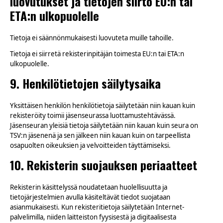
luovutukset ja tietojen siirto EU:n tai
ETA:n ulkopuolelle
Tietoja ei säännönmukaisesti luovuteta muille tahoille.
Tietoja ei siirretä rekisterinpitäjän toimesta EU:n tai ETA:n
ulkopuolelle.
9. Henkilötietojen säilytysaika
Yksittäisen henkilön henkilötietoja säilytetään niin kauan kuin
rekisteröity toimii jäsenseurassa luottamustehtävässä.
Jäsenseuran yleisiä tietoja säilytetään niin kauan kuin seura on
TSV:n jäsenenä ja sen jälkeen niin kauan kuin on tarpeellista
osapuolten oikeuksien ja velvoitteiden täyttämiseksi.
10. Rekisterin suojauksen periaatteet
Rekisterin käsittelyssä noudatetaan huolellisuutta ja
tietojärjestelmien avulla käsiteltävät tiedot suojataan
asianmukaisesti. Kun rekisteritietoja säilytetään Internet-
palvelimilla, niiden laitteiston fyysisestä ja digitaalisesta