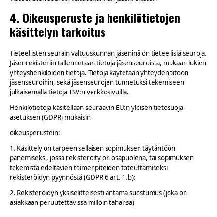
4. Oikeusperuste ja henkilötietojen
käsittelyn tarkoitus
Tieteellisten seurain valtuuskunnan jäseninä on tieteellisiä seuroja.
Jäsenrekisteriin tallennetaan tietoja jäsenseuroista, mukaan lukien
yhteyshenkilöiden tietoja. Tietoja käytetään yhteydenpitoon
jäsenseuroihin, sekä jäsenseurojen tunnetuksi tekemiseen
julkaisemalla tietoja TSV:n verkkosivuilla.
Henkilötietoja käsitellään seuraavin EU:n yleisen tietosuoja-
asetuksen (GDPR) mukaisin
oikeusperustein:
1. Käsittely on tarpeen sellaisen sopimuksen täytäntöön
panemiseksi, jossa rekisteröity on osapuolena, tai sopimuksen
tekemistä edeltävien toimenpiteiden toteuttamiseksi
rekisteröidyn pyynnöstä (GDPR 6 art. 1.b):
2. Rekisteröidyn yksiselitteisesti antama suostumus (joka on
asiakkaan peruutettavissa milloin tahansa)