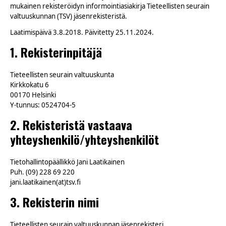
mukainen rekisteröidyn informointiasiakirja Tieteellisten seurain
valtuuskunnan (TSV) jäsenrekisteristä.
Laatimispäivä 3.8.2018. Päivitetty 25.11.2024.
1. Rekisterinpitäjä
Tieteellisten seurain valtuuskunta
Kirkkokatu 6
00170 Helsinki
Y-tunnus: 0524704-5
2. Rekisteristä vastaava
yhteyshenkilö/yhteyshenkilöt
Tietohallintopäällikkö Jani Laatikainen
Puh. (09) 228 69 220
jani.laatikainen(at)tsv.fi
3. Rekisterin nimi
Tieteellisten seurain valtuuskunnan jäsenrekisteri