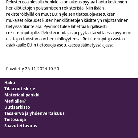
Rekisterissä olevalla henkilöllä on oikeus pyytää häntä koskevien
henkilötietojen poistamiseen rekisteristä. Niin ikään
rekisteröidyillä on muut EU:n yleisen tietosuoja-asetuksen
mukaiset oikeudet kuten henkilötietojen käsittelyn rajoittaminen
tietyissä tilanteissa. Pyynnöt tulee lähettää kirjallisesti
rekisterinpitäjälle. Rekisterinpitäjä voi pyytää tarvittaessa pyynnön
esittäjää todistamaan henkilöllisyytensä. Rekisterinpitäjä vastaa
asiakkaalle EU:n tietosuoja-asetuksessa säädetyssä ajassa.
Päivitetty
25.11.2024 10.50
Haku
Tilaa uutiskirje
Materiaalipankki
Medialle
(link is external)
Uutisarkisto
Tasa-arvo ja yhdenvertaisuus
Tietosuoja
Saavutettavuus