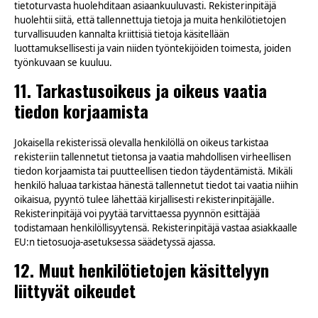
tietoturvasta huolehditaan asiaankuuluvasti. Rekisterinpitäjä
huolehtii siitä, että tallennettuja tietoja ja muita henkilötietojen
turvallisuuden kannalta kriittisiä tietoja käsitellään
luottamuksellisesti ja vain niiden työntekijöiden toimesta, joiden
työnkuvaan se kuuluu.
11. Tarkastusoikeus ja oikeus vaatia
tiedon korjaamista
Jokaisella rekisterissä olevalla henkilöllä on oikeus tarkistaa
rekisteriin tallennetut tietonsa ja vaatia mahdollisen virheellisen
tiedon korjaamista tai puutteellisen tiedon täydentämistä. Mikäli
henkilö haluaa tarkistaa hänestä tallennetut tiedot tai vaatia niihin
oikaisua, pyyntö tulee lähettää kirjallisesti rekisterinpitäjälle.
Rekisterinpitäjä voi pyytää tarvittaessa pyynnön esittäjää
todistamaan henkilöllisyytensä. Rekisterinpitäjä vastaa asiakkaalle
EU:n tietosuoja-asetuksessa säädetyssä ajassa.
12. Muut henkilötietojen käsittelyyn
liittyvät oikeudet