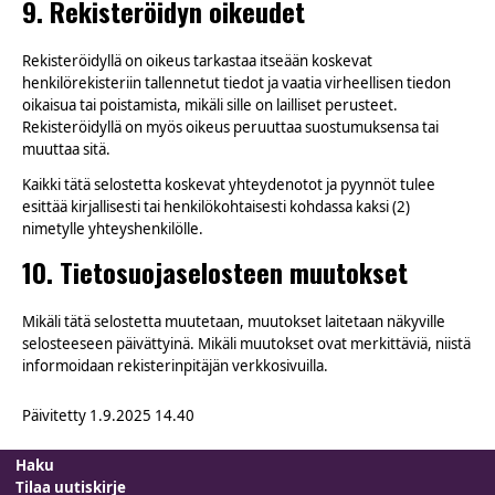
9. Rekisteröidyn oikeudet
Rekisteröidyllä on oikeus tarkastaa itseään koskevat
henkilörekisteriin tallennetut tiedot ja vaatia virheellisen tiedon
oikaisua tai poistamista, mikäli sille on lailliset perusteet.
Rekisteröidyllä on myös oikeus peruuttaa suostumuksensa tai
muuttaa sitä.
Kaikki tätä selostetta koskevat yhteydenotot ja pyynnöt tulee
esittää kirjallisesti tai henkilökohtaisesti kohdassa kaksi (2)
nimetylle yhteyshenkilölle.
10. Tietosuojaselosteen muutokset
Mikäli tätä selostetta muutetaan, muutokset laitetaan näkyville
selosteeseen päivättyinä. Mikäli muutokset ovat merkittäviä, niistä
informoidaan rekisterinpitäjän verkkosivuilla.
Päivitetty
1.9.2025 14.40
Haku
Tilaa uutiskirje