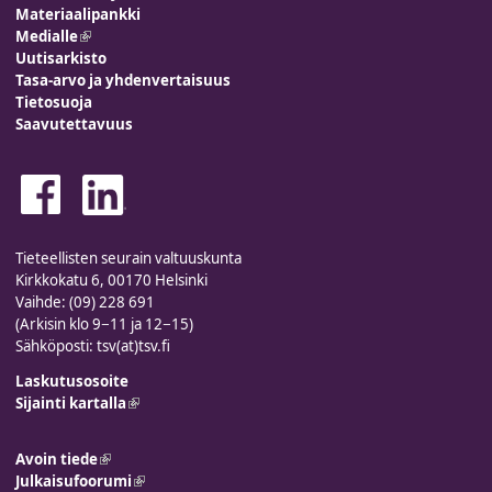
Materiaalipankki
Medialle
(link is external)
Uutisarkisto
Tasa-arvo ja yhdenvertaisuus
Tietosuoja
Saavutettavuus
Tieteellisten seurain valtuuskunta
Kirkkokatu 6, 00170 Helsinki
Vaihde: (09) 228 691
(Arkisin klo 9−11 ja 12−15)
Sähköposti: tsv(at)tsv.fi
Laskutusosoite
Sijainti kartalla
(link is external)
Avoin tiede
(link is external)
Julkaisufoorumi
(link is external)