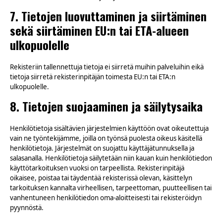
7. Tietojen luovuttaminen ja siirtäminen
sekä siirtäminen EU:n tai ETA-alueen
ulkopuolelle
Rekisteriin tallennettuja tietoja ei siirretä muihin palveluihin eikä
tietoja siirretä rekisterinpitäjän toimesta EU:n tai ETA:n
ulkopuolelle.
8. Tietojen suojaaminen ja säilytysaika
Henkilötietoja sisältävien järjestelmien käyttöön ovat oikeutettuja
vain ne työntekijämme, joilla on työnsä puolesta oikeus käsitellä
henkilötietoja. Järjestelmät on suojattu käyttäjätunnuksella ja
salasanalla. Henkilötietoja säilytetään niin kauan kuin henkilötiedon
käyttötarkoituksen vuoksi on tarpeellista. Rekisterinpitäjä
oikaisee, poistaa tai täydentää rekisterissä olevan, käsittelyn
tarkoituksen kannalta virheellisen, tarpeettoman, puutteellisen tai
vanhentuneen henkilötiedon oma-aloitteisesti tai rekisteröidyn
pyynnöstä.