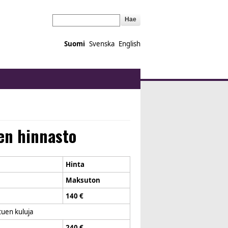
Hae
Suomi
Svenska
English
en hinnasto
Hinta
Maksuton
140 €
tuen kuluja
240 €