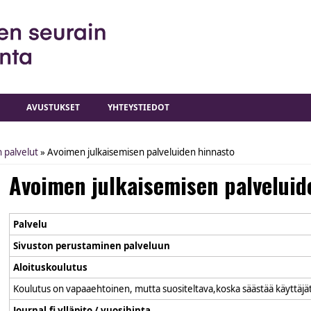
AVUSTUKSET
YHTEYSTIEDOT
 palvelut
» Avoimen julkaisemisen palveluiden hinnasto
Avoimen julkaisemisen palveluid
Palvelu
Sivuston perustaminen palveluun
Aloituskoulutus
Koulutus on vapaaehtoinen, mutta suositeltava,koska säästää käyttäjä
Journal.fi ylläpito / vuosihinta