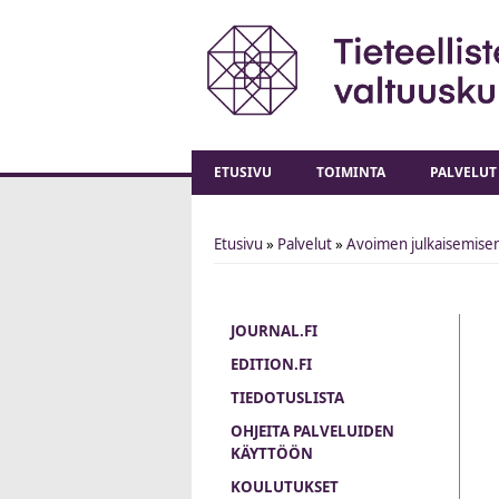
ETUSIVU
TOIMINTA
PALVELUT
Etusivu
»
Palvelut
»
Avoimen julkaisemisen
You are here
JOURNAL.FI
EDITION.FI
TIEDOTUSLISTA
OHJEITA PALVELUIDEN
KÄYTTÖÖN
KOULUTUKSET