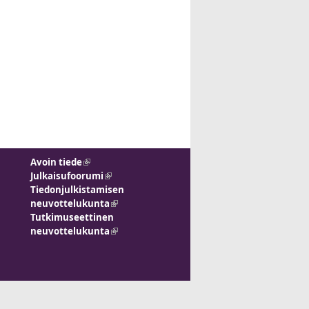
Avoin tiede
(link is external)
Julkaisufoorumi
(link is external)
Tiedonjulkistamisen
neuvottelukunta
(link is external)
Tutkimuseettinen
neuvottelukunta
(link is external)