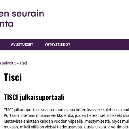
AVUSTUKSET
YHTEYSTIEDOT
 palvelut
» Tisci
Tisci
TISCI julkaisuportaali
TISCI julkaisuportaali sisältää suomalaisia tieteellisiä verkkolehtiä ja mu
Portaaliin otetaan mukaan verkkolehtiä, joiden tieteelliset artikkelit ova
luettavissa enintään kahden vuoden viipeellä ilmestymisestä. Myös muit
mukaan, mikäli niillä on yleistä tiedotusarvoa. Uusia julkaisuja voi ilmoit