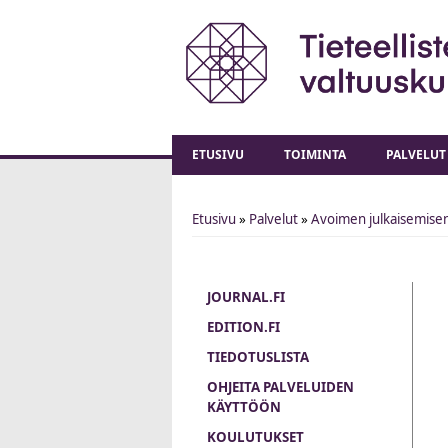
ETUSIVU
TOIMINTA
PALVELUT
Etusivu
»
Palvelut
»
Avoimen julkaisemisen
You are here
JOURNAL.FI
EDITION.FI
TIEDOTUSLISTA
OHJEITA PALVELUIDEN
KÄYTTÖÖN
KOULUTUKSET