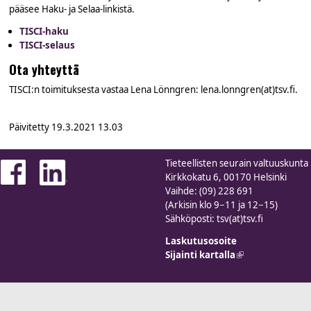
pääsee Haku- ja Selaa-linkistä.
TISCI-haku
TISCI-selaus
Ota yhteyttä
TISCI:n toimituksesta vastaa Lena Lönngren: lena.lonngren(at)tsv.fi.
Päivitetty
19.3.2021 13.03
Tieteellisten seurain valtuuskunta
Kirkkokatu 6, 00170 Helsinki
Vaihde: (09) 228 691
(Arkisin klo 9−11 ja 12−15)
Sähköposti: tsv(at)tsv.fi
Laskutusosoite
Sijainti kartalla
(link is external)