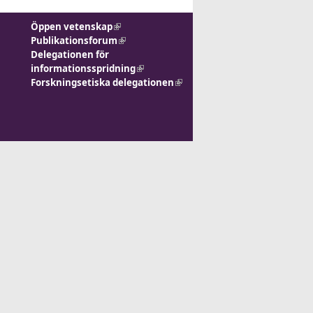
Öppen vetenskap
(link is external)
Publikationsforum
(link is
Delegationen för
external)
informationsspridning
(link is
Forskningsetiska delegationen
external)
(link is
external)