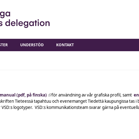
STER
UNDERSTÖD
KONTAKT
 manual (pdf, på finska)
(link is external)
för användning av vår grafiska profil, samt
en
kriften Tieteessä tapahtuu och evenemanget Tiedettä kaupungissa tas i 
 VSD:s logotyper. VSD:s kommunikationsteam svarar gärna på eventuella 