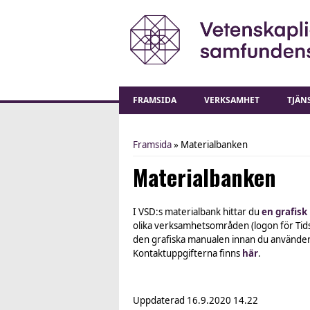
FRAMSIDA
VERKSAMHET
TJÄN
Framsida
» Materialbanken
You are here
Materialbanken
I VSD:s materialbank hittar du
en grafisk
olika verksamhetsområden (logon för Tids
den grafiska manualen innan du använder
Kontaktuppgifterna finns
här
.
Uppdaterad
16.9.2020 14.22