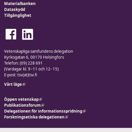
Materialbanken
Dataskydd
Tillgänglighet
Vetenskapliga samfundens delegation
Kyrkogatan 6, 00170 Helsingfors
Telefon: (09) 228 691
(Vardagar kl. 9−11 och 12−15)
E-post: tsv(at)tsv.fi
Vårt läge
(link is external)
Öppen vetenskap
(link is external)
Publikationsforum
(link is external)
Delegationen för informationsspridning
(link is external)
Forskningsetiska delegationen
(link is external)