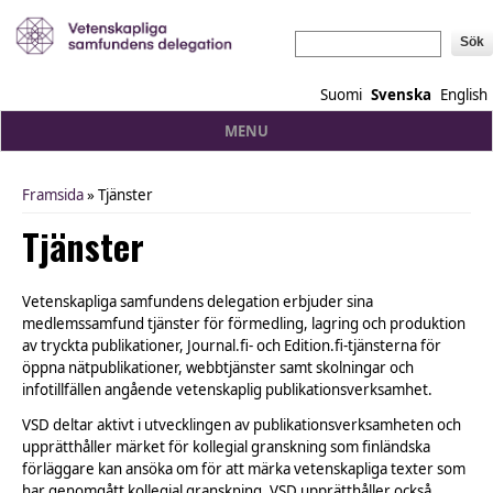
Sök
Suomi
Svenska
English
MENU
Framsida
» Tjänster
You are here
Tjänster
Vetenskapliga samfundens delegation erbjuder sina
medlemssamfund tjänster för förmedling, lagring och produktion
av tryckta publikationer, Journal.fi- och Edition.fi-tjänsterna för
öppna nätpublikationer, webbtjänster samt skolningar och
infotillfällen angående vetenskaplig publikationsverksamhet.
VSD deltar aktivt i utvecklingen av publikationsverksamheten och
upprätthåller märket för kollegial granskning som finländska
förläggare kan ansöka om för att märka vetenskapliga texter som
har genomgått kollegial granskning. VSD upprätthåller också