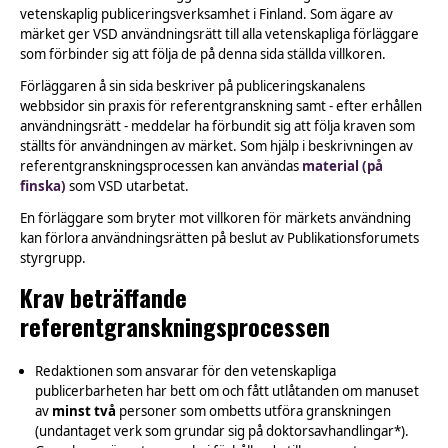
vetenskaplig publiceringsverksamhet i Finland. Som ägare av
märket ger VSD användningsrätt till alla vetenskapliga förläggare
som förbinder sig att följa de på denna sida ställda villkoren.
Förläggaren å sin sida beskriver på publiceringskanalens
webbsidor sin praxis för referentgranskning samt - efter erhållen
användningsrätt - meddelar ha förbundit sig att följa kraven som
ställts för användningen av märket. Som hjälp i beskrivningen av
referentgranskningsprocessen kan användas
material (på
finska)
som VSD utarbetat.
En förläggare som bryter mot villkoren för märkets användning
kan förlora användningsrätten på beslut av Publikationsforumets
styrgrupp.
Krav beträffande
referentgranskningsprocessen
Redaktionen som ansvarar för den vetenskapliga
publicerbarheten har bett om och fått utlåtanden om manuset
av
minst två
personer som ombetts utföra granskningen
(undantaget verk som grundar sig på doktorsavhandlingar*).