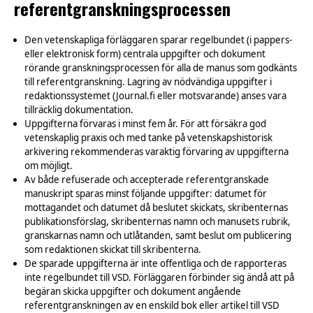
referentgranskningsprocessen
Den vetenskapliga förläggaren sparar regelbundet (i pappers-
eller elektronisk form) centrala uppgifter och dokument
rörande granskningsprocessen för alla de manus som godkänts
till referentgranskning. Lagring av nödvändiga uppgifter i
redaktionssystemet (Journal.fi eller motsvarande) anses vara
tillräcklig dokumentation.
Uppgifterna förvaras i minst fem år. För att försäkra god
vetenskaplig praxis och med tanke på vetenskapshistorisk
arkivering rekommenderas varaktig förvaring av uppgifterna
om möjligt.
Av både refuserade och accepterade referentgranskade
manuskript sparas minst följande uppgifter: datumet för
mottagandet och datumet då beslutet skickats, skribenternas
publikationsförslag, skribenternas namn och manusets rubrik,
granskarnas namn och utlåtanden, samt beslut om publicering
som redaktionen skickat till skribenterna.
De sparade uppgifterna är inte offentliga och de rapporteras
inte regelbundet till VSD. Förläggaren förbinder sig ändå att på
begäran skicka uppgifter och dokument angående
referentgranskningen av en enskild bok eller artikel till VSD