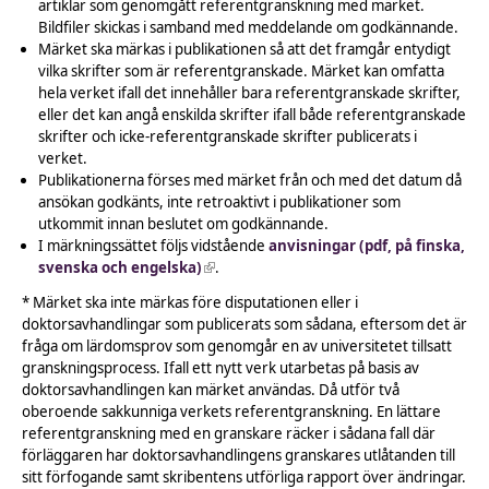
artiklar som genomgått referentgranskning med märket.
Bildfiler skickas i samband med meddelande om godkännande.
Märket ska märkas i publikationen så att det framgår entydigt
vilka skrifter som är referentgranskade. Märket kan omfatta
hela verket ifall det innehåller bara referentgranskade skrifter,
eller det kan angå enskilda skrifter ifall både referentgranskade
skrifter och icke-referentgranskade skrifter publicerats i
verket.
Publikationerna förses med märket från och med det datum då
ansökan godkänts, inte retroaktivt i publikationer som
utkommit innan beslutet om godkännande.
I märkningssättet följs vidstående
anvisningar (pdf, på finska,
svenska och engelska)
(link is external)
.
* Märket ska inte märkas före disputationen eller i
doktorsavhandlingar som publicerats som sådana, eftersom det är
fråga om lärdomsprov som genomgår en av universitetet tillsatt
granskningsprocess. Ifall ett nytt verk utarbetas på basis av
doktorsavhandlingen kan märket användas. Då utför två
oberoende sakkunniga verkets referentgranskning. En lättare
referentgranskning med en granskare räcker i sådana fall där
förläggaren har doktorsavhandlingens granskares utlåtanden till
sitt förfogande samt skribentens utförliga rapport över ändringar.