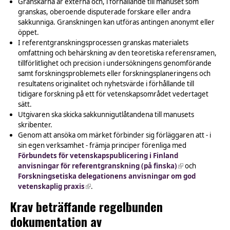
Granskarna är externa och, i förhållande till manuset som
granskas, oberoende disputerade forskare eller andra
sakkunniga. Granskningen kan utföras antingen anonymt eller
öppet.
I referentgranskningsprocessen granskas materialets
omfattning och behärskning av den teoretiska referensramen,
tillförlitlighet och precision i undersökningens genomförande
samt forskningsproblemets eller forskningsplaneringens och
resultatens originalitet och nyhetsvärde i förhållande till
tidigare forskning på ett för vetenskapsområdet vedertaget
sätt.
Utgivaren ska skicka sakkunnigutlåtandena till manusets
skribenter.
Genom att ansöka om märket förbinder sig förläggaren att - i
sin egen verksamhet - främja principer förenliga med
Förbundets för vetenskapspublicering i Finland
anvisningar för referentgranskning (på finska)
(link is
och
Forskningsetiska delegationens anvisningar om god
external)
vetenskaplig praxis
(link is external)
.
Krav beträffande regelbunden
dokumentation av