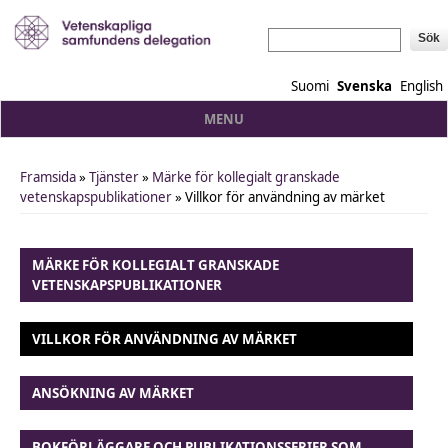
Sök
Suomi
Svenska
English
MENU
Framsida
»
Tjänster
»
Märke för kollegialt granskade
You are here
vetenskapspublikationer
» Villkor för användning av märket
MÄRKE FÖR KOLLEGIALT GRANSKADE
VETENSKAPSPUBLIKATIONER
VILLKOR FÖR ANVÄNDNING AV MÄRKET
ANSÖKNING AV MÄRKET
BOKFÖRLÄGGARE OCH PUBLIKATIONSSERIER SOM