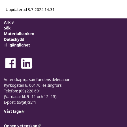
Uppdaterad
3.7.2024 14.31
Arkiv
Sök
Materialbanken
Dataskydd
Tillgänglighet
Vetenskapliga samfundens delegation
Kyrkogatan 6, 00170 Helsingfors
Telefon: (09) 228 691
(Vardagar kl. 9−11 och 12−15)
E-post: tsv(at)tsv.fi
Vårt läge
(link is external)
Öppen vetenskap
(link is external)