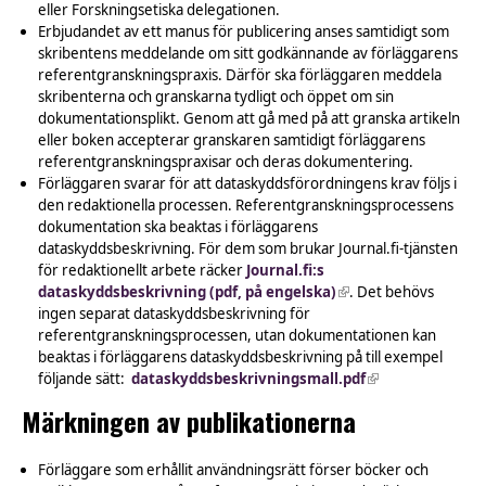
eller Forskningsetiska delegationen.
Erbjudandet av ett manus för publicering anses samtidigt som
skribentens meddelande om sitt godkännande av förläggarens
referentgranskningspraxis. Därför ska förläggaren meddela
skribenterna och granskarna tydligt och öppet om sin
dokumentationsplikt. Genom att gå med på att granska artikeln
eller boken accepterar granskaren samtidigt förläggarens
referentgranskningspraxisar och deras dokumentering.
Förläggaren svarar för att dataskyddsförordningens krav följs i
den redaktionella processen. Referentgranskningsprocessens
dokumentation ska beaktas i förläggarens
dataskyddsbeskrivning. För dem som brukar Journal.fi-tjänsten
för redaktionellt arbete räcker
Journal.fi:s
dataskyddsbeskrivning (pdf, på engelska)
(link is external)
. Det behövs
ingen separat dataskyddsbeskrivning för
referentgranskningsprocessen, utan dokumentationen kan
beaktas i förläggarens dataskyddsbeskrivning på till exempel
följande sätt:
dataskyddsbeskrivningsmall.pdf
(link is external)
Märkningen av publikationerna
Förläggare som erhållit användningsrätt förser böcker och