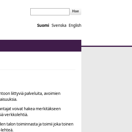
Hae
Suomi
Svenska
English
toon liittyviä palveluita, avoimien
laisuuksia.
stantajat voivat hakea merkitäkseen
siä verkkolehtiä.
en talon toiminnasta ja toimii joka toinen
-lehteä.