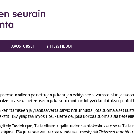
AVUSTUKSET
YHTEYSTIEDOT
jäsenseuroilleen painettujen julkaisujen välitykseen, varastointiin ja tuotan
veluita sekä tieteelliseen julkaisutoimintaan liittyviä koulutuksia ja infoti
an kehittämiseen ja ylläpitää vertaisarviointitunnusta, jota suomalaiset ku
ekstit. TSV ylläpitää myös TISCI-luetteloa, joka kokoaa suomalaisia tieteelli
yttely Tiedekirjan, Tieteellisen kirjallisuuden vaihtokeskuksen sekä Tieteid
estäjänä. TSV julkaisee viisi kertaa vuodessa ilmestyvää
Tieteessä tapahtuu