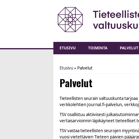
ETUSIVU
TOIMINTA
PALVELUT
Etusivu
» Palvelut
You are here
Palvelut
Tieteellisten seurain valtuuskunta tarjoaa 
verkkolehtien Journal.fi-palvelun, verkkopal
TSV osallistuu aktiivisesti julkaisutoiminn
vertaisarvioinnin läpikäyneet tieteelliset t
TSV vastaa tieteellisten seurojen myyntinä
vuosi vietettävien Tieteen päivien pääjärj